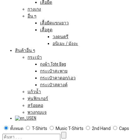
เสื้อยืด
กางเกง
อื่น ๆ
เสื้อยืดแขนยาว
เสื้อฮูด
วงดนตรี
อนิเมะ / มังงะ
สินค้าอื่น ๆ
กระเป๋า
ถุงผ้า Tote Bag
กระเป๋าสะพาย
กระเป๋าคาดอก/เอว
กระเป๋าสตางค์
แก้วน้ำ
หุ่นฟิกเกอร์
สร้อยคอ
พวงกุญแจ
EN
ทั้งหมด
T-Shirts
Music T-Shirts
2nd Hand
Caps