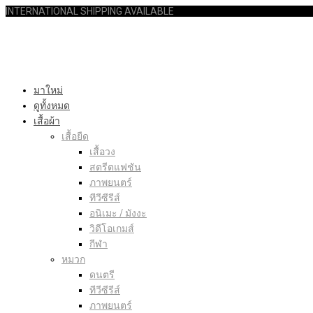
INTERNATIONAL SHIPPING AVAILABLE
มาใหม่
ดูทั้งหมด
เสื้อผ้า
เสื้อยืด
เสื้อวง
สตรีตแฟชัน
ภาพยนตร์
ทีวีซีรีส์
อนิเมะ / มังงะ
วิดีโอเกมส์
กีฬา
หมวก
ดนตรี
ทีวีซีรีส์
ภาพยนตร์