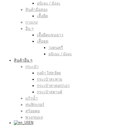
อนิเมะ / มังงะ
สินค้ามือสอง
เสื้อยืด
กางเกง
อื่น ๆ
เสื้อยืดแขนยาว
เสื้อฮูด
วงดนตรี
อนิเมะ / มังงะ
สินค้าอื่น ๆ
กระเป๋า
ถุงผ้า Tote Bag
กระเป๋าสะพาย
กระเป๋าคาดอก/เอว
กระเป๋าสตางค์
แก้วน้ำ
หุ่นฟิกเกอร์
สร้อยคอ
พวงกุญแจ
EN