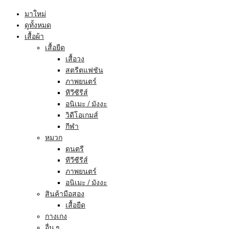
มาใหม่
ดูทั้งหมด
เสื้อผ้า
เสื้อยืด
เสื้อวง
สตรีตแฟชัน
ภาพยนตร์
ทีวีซีรีส์
อนิเมะ / มังงะ
วิดีโอเกมส์
กีฬา
หมวก
ดนตรี
ทีวีซีรีส์
ภาพยนตร์
อนิเมะ / มังงะ
สินค้ามือสอง
เสื้อยืด
กางเกง
อื่น ๆ