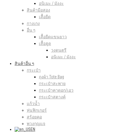
อนิเมะ / มังงะ
สินค้ามือสอง
เสื้อยืด
กางเกง
อื่น ๆ
เสื้อยืดแขนยาว
เสื้อฮูด
วงดนตรี
อนิเมะ / มังงะ
สินค้าอื่น ๆ
กระเป๋า
ถุงผ้า Tote Bag
กระเป๋าสะพาย
กระเป๋าคาดอก/เอว
กระเป๋าสตางค์
แก้วน้ำ
หุ่นฟิกเกอร์
สร้อยคอ
พวงกุญแจ
EN