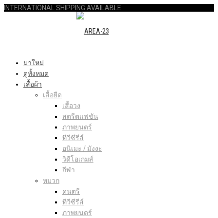
INTERNATIONAL SHIPPING AVAILABLE
มาใหม่
ดูทั้งหมด
เสื้อผ้า
เสื้อยืด
เสื้อวง
สตรีตแฟชัน
ภาพยนตร์
ทีวีซีรีส์
อนิเมะ / มังงะ
วิดีโอเกมส์
กีฬา
หมวก
ดนตรี
ทีวีซีรีส์
ภาพยนตร์