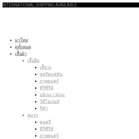
INTERNATIONAL SHIPPING AVAILABLE
มาใหม่
ดูทั้งหมด
เสื้อผ้า
เสื้อยืด
เสื้อวง
สตรีตแฟชัน
ภาพยนตร์
ทีวีซีรีส์
อนิเมะ / มังงะ
วิดีโอเกมส์
กีฬา
หมวก
ดนตรี
ทีวีซีรีส์
ภาพยนตร์