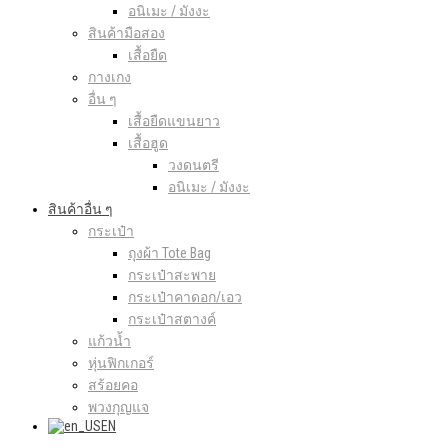
อนิเมะ / มังงะ
สินค้ามือสอง
เสื้อยืด
กางเกง
อื่น ๆ
เสื้อยืดแขนยาว
เสื้อฮูด
วงดนตรี
อนิเมะ / มังงะ
สินค้าอื่น ๆ
กระเป๋า
ถุงผ้า Tote Bag
กระเป๋าสะพาย
กระเป๋าคาดอก/เอว
กระเป๋าสตางค์
แก้วน้ำ
หุ่นฟิกเกอร์
สร้อยคอ
พวงกุญแจ
EN