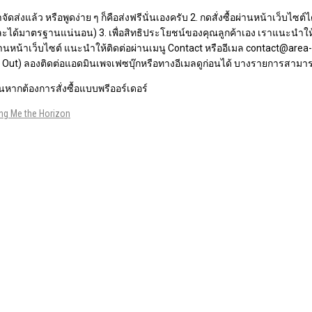
จัดส่งแล้ว หรือพูดง่าย ๆ ก็คือส่งฟรีนั่นเองครับ 2. กดสั่งซื้อผ่านหน้าเว็บ
ละได้มาตรฐานแน่นอน) 3. เพื่อสิทธิประโยชน์ของคุณลูกค้าเอง เราแนะนำให้เ
อผ่านหน้าเว็บไซต์​ แนะนำให้ติดต่อผ่านเมนู Contact หรืออีเมล contact@ar
old Out) ลองติดต่อแอดมินเพจเฟซบุ๊กหรือทางอีเมลดูก่อนได้ บางรายการสามาร
หากต้องการสั่งซื้อแบบพรีออร์เดอร์
ing Me the Horizon