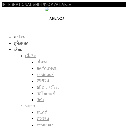
INTERNATIONAL SHIPPING AVAILABLE
มาใหม่
ดูทั้งหมด
เสื้อผ้า
เสื้อยืด
เสื้อวง
สตรีตแฟชัน
ภาพยนตร์
ทีวีซีรีส์
อนิเมะ / มังงะ
วิดีโอเกมส์
กีฬา
หมวก
ดนตรี
ทีวีซีรีส์
ภาพยนตร์