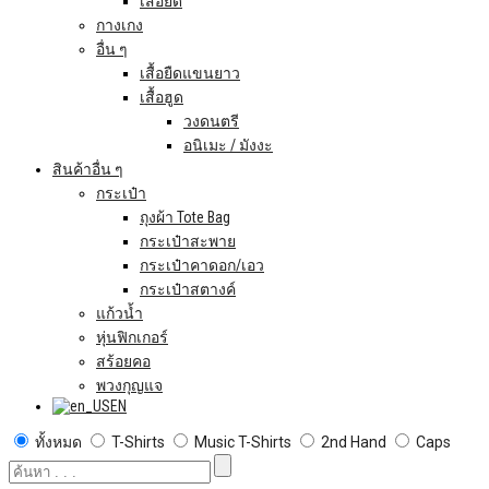
เสื้อยืด
กางเกง
อื่น ๆ
เสื้อยืดแขนยาว
เสื้อฮูด
วงดนตรี
อนิเมะ / มังงะ
สินค้าอื่น ๆ
กระเป๋า
ถุงผ้า Tote Bag
กระเป๋าสะพาย
กระเป๋าคาดอก/เอว
กระเป๋าสตางค์
แก้วน้ำ
หุ่นฟิกเกอร์
สร้อยคอ
พวงกุญแจ
EN
ทั้งหมด
T-Shirts
Music T-Shirts
2nd Hand
Caps