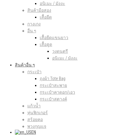
อนิเมะ / มังงะ
สินค้ามือสอง
เสื้อยืด
กางเกง
อื่น ๆ
เสื้อยืดแขนยาว
เสื้อฮูด
วงดนตรี
อนิเมะ / มังงะ
สินค้าอื่น ๆ
กระเป๋า
ถุงผ้า Tote Bag
กระเป๋าสะพาย
กระเป๋าคาดอก/เอว
กระเป๋าสตางค์
แก้วน้ำ
หุ่นฟิกเกอร์
สร้อยคอ
พวงกุญแจ
EN