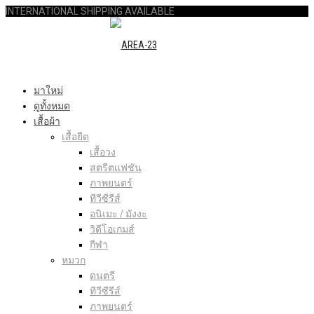
INTERNATIONAL SHIPPING AVAILABLE
มาใหม่
ดูทั้งหมด
เสื้อผ้า
เสื้อยืด
เสื้อวง
สตรีตแฟชัน
ภาพยนตร์
ทีวีซีรีส์
อนิเมะ / มังงะ
วิดีโอเกมส์
กีฬา
หมวก
ดนตรี
ทีวีซีรีส์
ภาพยนตร์