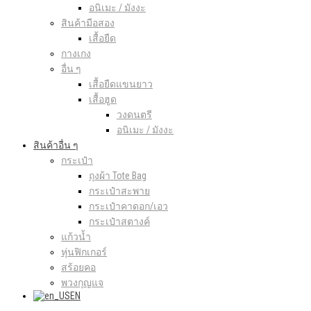
อนิเมะ / มังงะ
สินค้ามือสอง
เสื้อยืด
กางเกง
อื่น ๆ
เสื้อยืดแขนยาว
เสื้อฮูด
วงดนตรี
อนิเมะ / มังงะ
สินค้าอื่น ๆ
กระเป๋า
ถุงผ้า Tote Bag
กระเป๋าสะพาย
กระเป๋าคาดอก/เอว
กระเป๋าสตางค์
แก้วน้ำ
หุ่นฟิกเกอร์
สร้อยคอ
พวงกุญแจ
EN