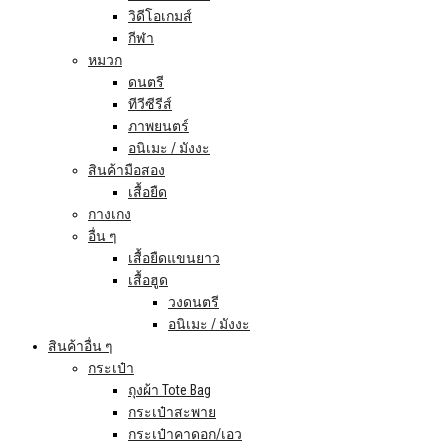
วิดีโอเกมส์
กีฬา
หมวก
ดนตรี
ทีวีซีรีส์
ภาพยนตร์
อนิเมะ / มังงะ
สินค้ามือสอง
เสื้อยืด
กางเกง
อื่น ๆ
เสื้อยืดแขนยาว
เสื้อฮูด
วงดนตรี
อนิเมะ / มังงะ
สินค้าอื่น ๆ
กระเป๋า
ถุงผ้า Tote Bag
กระเป๋าสะพาย
กระเป๋าคาดอก/เอว