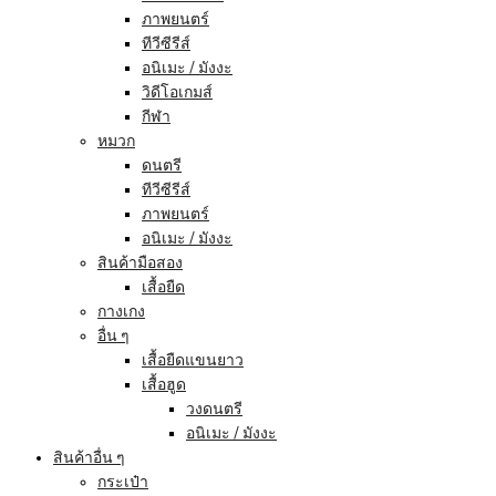
ภาพยนตร์
ทีวีซีรีส์
อนิเมะ / มังงะ
วิดีโอเกมส์
กีฬา
หมวก
ดนตรี
ทีวีซีรีส์
ภาพยนตร์
อนิเมะ / มังงะ
สินค้ามือสอง
เสื้อยืด
กางเกง
อื่น ๆ
เสื้อยืดแขนยาว
เสื้อฮูด
วงดนตรี
อนิเมะ / มังงะ
สินค้าอื่น ๆ
กระเป๋า