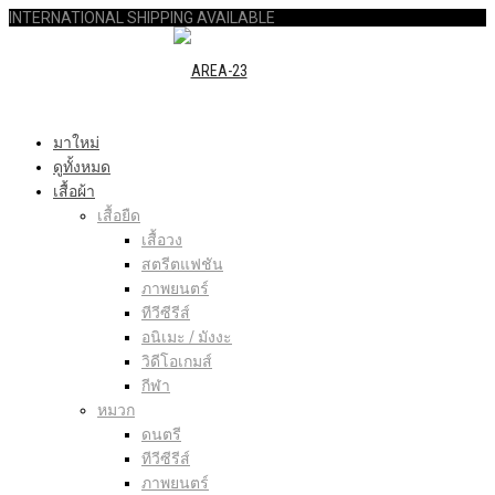
INTERNATIONAL SHIPPING AVAILABLE
มาใหม่
ดูทั้งหมด
เสื้อผ้า
เสื้อยืด
เสื้อวง
สตรีตแฟชัน
ภาพยนตร์
ทีวีซีรีส์
อนิเมะ / มังงะ
วิดีโอเกมส์
กีฬา
หมวก
ดนตรี
ทีวีซีรีส์
ภาพยนตร์