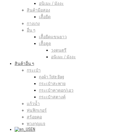
อนิเมะ / มังงะ
สินค้ามือสอง
เสื้อยืด
กางเกง
อื่น ๆ
เสื้อยืดแขนยาว
เสื้อฮูด
วงดนตรี
อนิเมะ / มังงะ
สินค้าอื่น ๆ
กระเป๋า
ถุงผ้า Tote Bag
กระเป๋าสะพาย
กระเป๋าคาดอก/เอว
กระเป๋าสตางค์
แก้วน้ำ
หุ่นฟิกเกอร์
สร้อยคอ
พวงกุญแจ
EN