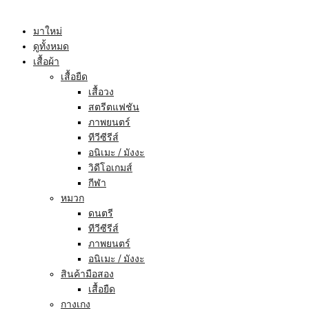
มาใหม่
ดูทั้งหมด
เสื้อผ้า
เสื้อยืด
เสื้อวง
สตรีตแฟชัน
ภาพยนตร์
ทีวีซีรีส์
อนิเมะ / มังงะ
วิดีโอเกมส์
กีฬา
หมวก
ดนตรี
ทีวีซีรีส์
ภาพยนตร์
อนิเมะ / มังงะ
สินค้ามือสอง
เสื้อยืด
กางเกง