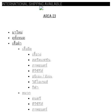
INTERNATIONAL SHIPPING AVAILABLE
มาใหม่
ดูทั้งหมด
เสื้อผ้า
เสื้อยืด
เสื้อวง
สตรีตแฟชัน
ภาพยนตร์
ทีวีซีรีส์
อนิเมะ / มังงะ
วิดีโอเกมส์
กีฬา
หมวก
ดนตรี
ทีวีซีรีส์
ภาพยนตร์