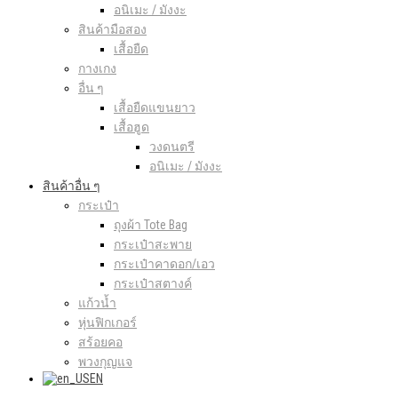
อนิเมะ / มังงะ
สินค้ามือสอง
เสื้อยืด
กางเกง
อื่น ๆ
เสื้อยืดแขนยาว
เสื้อฮูด
วงดนตรี
อนิเมะ / มังงะ
สินค้าอื่น ๆ
กระเป๋า
ถุงผ้า Tote Bag
กระเป๋าสะพาย
กระเป๋าคาดอก/เอว
กระเป๋าสตางค์
แก้วน้ำ
หุ่นฟิกเกอร์
สร้อยคอ
พวงกุญแจ
EN