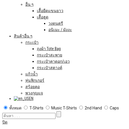
อื่น ๆ
เสื้อยืดแขนยาว
เสื้อฮูด
วงดนตรี
อนิเมะ / มังงะ
สินค้าอื่น ๆ
กระเป๋า
ถุงผ้า Tote Bag
กระเป๋าสะพาย
กระเป๋าคาดอก/เอว
กระเป๋าสตางค์
แก้วน้ำ
หุ่นฟิกเกอร์
สร้อยคอ
พวงกุญแจ
EN
ทั้งหมด
T-Shirts
Music T-Shirts
2nd Hand
Caps
ปิด