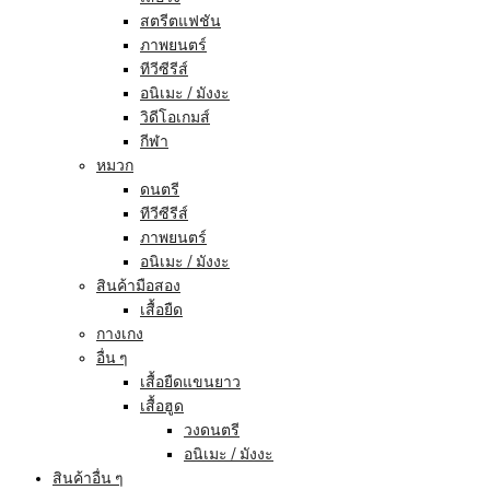
สตรีตแฟชัน
ภาพยนตร์
ทีวีซีรีส์
อนิเมะ / มังงะ
วิดีโอเกมส์
กีฬา
หมวก
ดนตรี
ทีวีซีรีส์
ภาพยนตร์
อนิเมะ / มังงะ
สินค้ามือสอง
เสื้อยืด
กางเกง
อื่น ๆ
เสื้อยืดแขนยาว
เสื้อฮูด
วงดนตรี
อนิเมะ / มังงะ
สินค้าอื่น ๆ