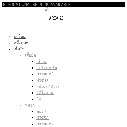
INTERNATIONAL SHIPPING AVAILABLE
มาใหม่
ดูทั้งหมด
เสื้อผ้า
เสื้อยืด
เสื้อวง
สตรีตแฟชัน
ภาพยนตร์
ทีวีซีรีส์
อนิเมะ / มังงะ
วิดีโอเกมส์
กีฬา
หมวก
ดนตรี
ทีวีซีรีส์
ภาพยนตร์