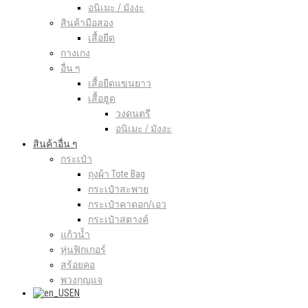
อนิเมะ / มังงะ
สินค้ามือสอง
เสื้อยืด
กางเกง
อื่น ๆ
เสื้อยืดแขนยาว
เสื้อฮูด
วงดนตรี
อนิเมะ / มังงะ
สินค้าอื่น ๆ
กระเป๋า
ถุงผ้า Tote Bag
กระเป๋าสะพาย
กระเป๋าคาดอก/เอว
กระเป๋าสตางค์
แก้วน้ำ
หุ่นฟิกเกอร์
สร้อยคอ
พวงกุญแจ
EN