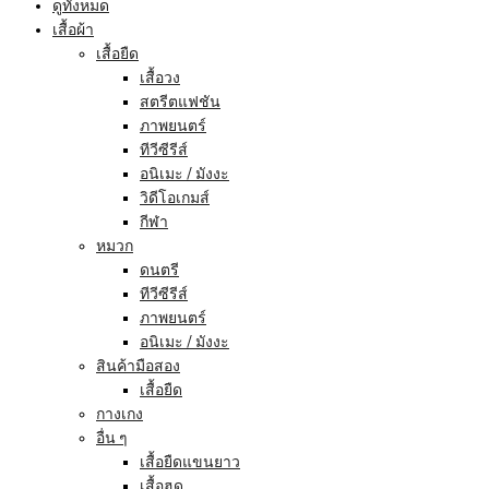
ดูทั้งหมด
เสื้อผ้า
เสื้อยืด
เสื้อวง
สตรีตแฟชัน
ภาพยนตร์
ทีวีซีรีส์
อนิเมะ / มังงะ
วิดีโอเกมส์
กีฬา
หมวก
ดนตรี
ทีวีซีรีส์
ภาพยนตร์
อนิเมะ / มังงะ
สินค้ามือสอง
เสื้อยืด
กางเกง
อื่น ๆ
เสื้อยืดแขนยาว
เสื้อฮูด