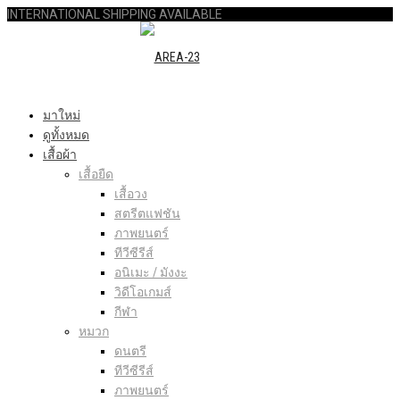
INTERNATIONAL SHIPPING AVAILABLE
มาใหม่
ดูทั้งหมด
เสื้อผ้า
เสื้อยืด
เสื้อวง
สตรีตแฟชัน
ภาพยนตร์
ทีวีซีรีส์
อนิเมะ / มังงะ
วิดีโอเกมส์
กีฬา
หมวก
ดนตรี
ทีวีซีรีส์
ภาพยนตร์