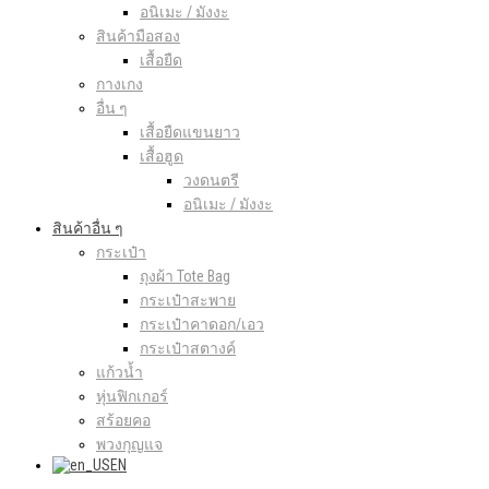
อนิเมะ / มังงะ
สินค้ามือสอง
เสื้อยืด
กางเกง
อื่น ๆ
เสื้อยืดแขนยาว
เสื้อฮูด
วงดนตรี
อนิเมะ / มังงะ
สินค้าอื่น ๆ
กระเป๋า
ถุงผ้า Tote Bag
กระเป๋าสะพาย
กระเป๋าคาดอก/เอว
กระเป๋าสตางค์
แก้วน้ำ
หุ่นฟิกเกอร์
สร้อยคอ
พวงกุญแจ
EN