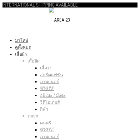
INTERNATIONAL SHIPPING AVAILABLE
มาใหม่
ดูทั้งหมด
เสื้อผ้า
เสื้อยืด
เสื้อวง
สตรีตแฟชัน
ภาพยนตร์
ทีวีซีรีส์
อนิเมะ / มังงะ
วิดีโอเกมส์
กีฬา
หมวก
ดนตรี
ทีวีซีรีส์
ภาพยนตร์