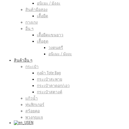
อนิเมะ / มังงะ
สินค้ามือสอง
เสื้อยืด
กางเกง
อื่น ๆ
เสื้อยืดแขนยาว
เสื้อฮูด
วงดนตรี
อนิเมะ / มังงะ
สินค้าอื่น ๆ
กระเป๋า
ถุงผ้า Tote Bag
กระเป๋าสะพาย
กระเป๋าคาดอก/เอว
กระเป๋าสตางค์
แก้วน้ำ
หุ่นฟิกเกอร์
สร้อยคอ
พวงกุญแจ
EN