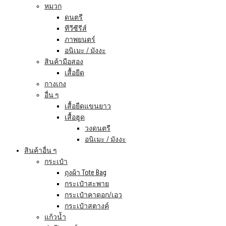
หมวก
ดนตรี
ทีวีซีรีส์
ภาพยนตร์
อนิเมะ / มังงะ
สินค้ามือสอง
เสื้อยืด
กางเกง
อื่น ๆ
เสื้อยืดแขนยาว
เสื้อฮูด
วงดนตรี
อนิเมะ / มังงะ
สินค้าอื่น ๆ
กระเป๋า
ถุงผ้า Tote Bag
กระเป๋าสะพาย
กระเป๋าคาดอก/เอว
กระเป๋าสตางค์
แก้วน้ำ