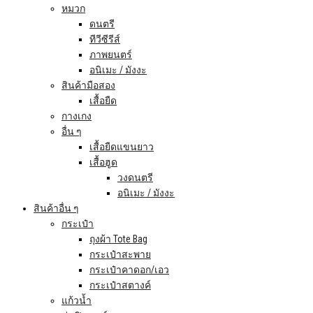
หมวก
ดนตรี
ทีวีซีรีส์
ภาพยนตร์
อนิเมะ / มังงะ
สินค้ามือสอง
เสื้อยืด
กางเกง
อื่น ๆ
เสื้อยืดแขนยาว
เสื้อฮูด
วงดนตรี
อนิเมะ / มังงะ
สินค้าอื่น ๆ
กระเป๋า
ถุงผ้า Tote Bag
กระเป๋าสะพาย
กระเป๋าคาดอก/เอว
กระเป๋าสตางค์
แก้วน้ำ