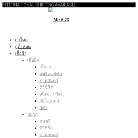
INTERNATIONAL SHIPPING AVAILABLE
มาใหม่
ดูทั้งหมด
เสื้อผ้า
เสื้อยืด
เสื้อวง
สตรีตแฟชัน
ภาพยนตร์
ทีวีซีรีส์
อนิเมะ / มังงะ
วิดีโอเกมส์
กีฬา
หมวก
ดนตรี
ทีวีซีรีส์
ภาพยนตร์