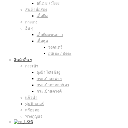
อนิเมะ / มังงะ
สินค้ามือสอง
เสื้อยืด
กางเกง
อื่น ๆ
เสื้อยืดแขนยาว
เสื้อฮูด
วงดนตรี
อนิเมะ / มังงะ
สินค้าอื่น ๆ
กระเป๋า
ถุงผ้า Tote Bag
กระเป๋าสะพาย
กระเป๋าคาดอก/เอว
กระเป๋าสตางค์
แก้วน้ำ
หุ่นฟิกเกอร์
สร้อยคอ
พวงกุญแจ
EN