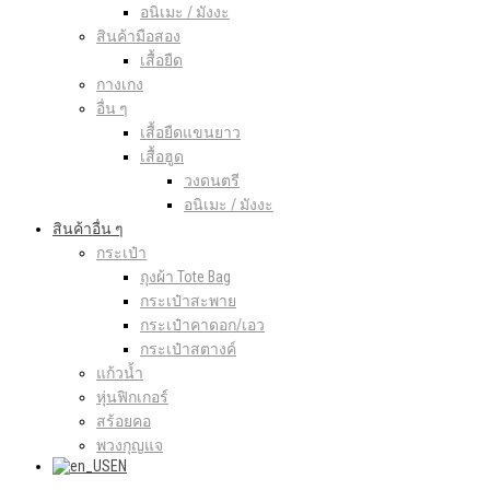
อนิเมะ / มังงะ
สินค้ามือสอง
เสื้อยืด
กางเกง
อื่น ๆ
เสื้อยืดแขนยาว
เสื้อฮูด
วงดนตรี
อนิเมะ / มังงะ
สินค้าอื่น ๆ
กระเป๋า
ถุงผ้า Tote Bag
กระเป๋าสะพาย
กระเป๋าคาดอก/เอว
กระเป๋าสตางค์
แก้วน้ำ
หุ่นฟิกเกอร์
สร้อยคอ
พวงกุญแจ
EN