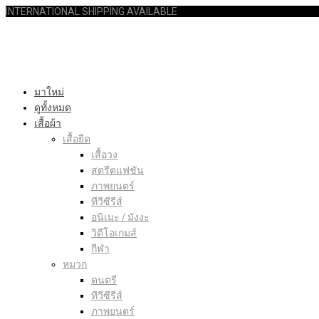
INTERNATIONAL SHIPPING AVAILABLE
มาใหม่
ดูทั้งหมด
เสื้อผ้า
เสื้อยืด
เสื้อวง
สตรีตแฟชัน
ภาพยนตร์
ทีวีซีรีส์
อนิเมะ / มังงะ
วิดีโอเกมส์
กีฬา
หมวก
ดนตรี
ทีวีซีรีส์
ภาพยนตร์