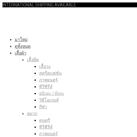
INTERNATIONAL SHIPPING AVAILABLE
มาใหม่
ดูทั้งหมด
เสื้อผ้า
เสื้อยืด
เสื้อวง
สตรีตแฟชัน
ภาพยนตร์
ทีวีซีรีส์
อนิเมะ / มังงะ
วิดีโอเกมส์
กีฬา
หมวก
ดนตรี
ทีวีซีรีส์
ภาพยนตร์