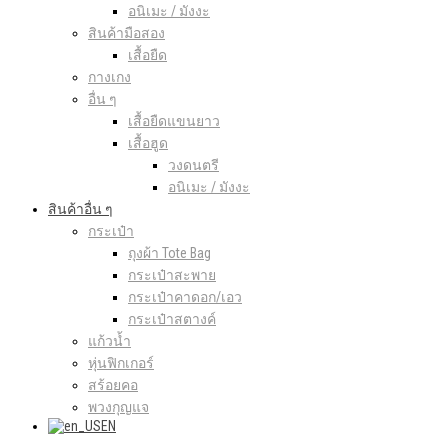
อนิเมะ / มังงะ
สินค้ามือสอง
เสื้อยืด
กางเกง
อื่น ๆ
เสื้อยืดแขนยาว
เสื้อฮูด
วงดนตรี
อนิเมะ / มังงะ
สินค้าอื่น ๆ
กระเป๋า
ถุงผ้า Tote Bag
กระเป๋าสะพาย
กระเป๋าคาดอก/เอว
กระเป๋าสตางค์
แก้วน้ำ
หุ่นฟิกเกอร์
สร้อยคอ
พวงกุญแจ
EN