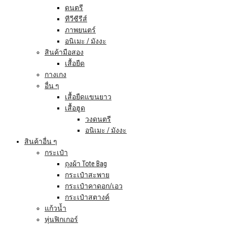
ดนตรี
ทีวีซีรีส์
ภาพยนตร์
อนิเมะ / มังงะ
สินค้ามือสอง
เสื้อยืด
กางเกง
อื่น ๆ
เสื้อยืดแขนยาว
เสื้อฮูด
วงดนตรี
อนิเมะ / มังงะ
สินค้าอื่น ๆ
กระเป๋า
ถุงผ้า Tote Bag
กระเป๋าสะพาย
กระเป๋าคาดอก/เอว
กระเป๋าสตางค์
แก้วน้ำ
หุ่นฟิกเกอร์