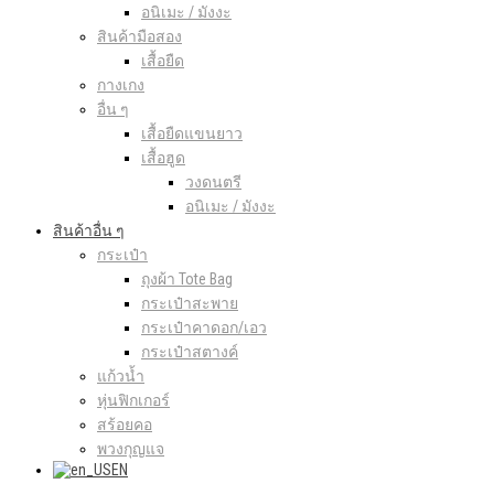
อนิเมะ / มังงะ
สินค้ามือสอง
เสื้อยืด
กางเกง
อื่น ๆ
เสื้อยืดแขนยาว
เสื้อฮูด
วงดนตรี
อนิเมะ / มังงะ
สินค้าอื่น ๆ
กระเป๋า
ถุงผ้า Tote Bag
กระเป๋าสะพาย
กระเป๋าคาดอก/เอว
กระเป๋าสตางค์
แก้วน้ำ
หุ่นฟิกเกอร์
สร้อยคอ
พวงกุญแจ
EN