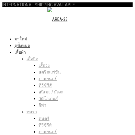
INTERNATIONAL SHIPPING AVAILABLE
มาใหม่
ดูทั้งหมด
เสื้อผ้า
เสื้อยืด
เสื้อวง
สตรีตแฟชัน
ภาพยนตร์
ทีวีซีรีส์
อนิเมะ / มังงะ
วิดีโอเกมส์
กีฬา
หมวก
ดนตรี
ทีวีซีรีส์
ภาพยนตร์