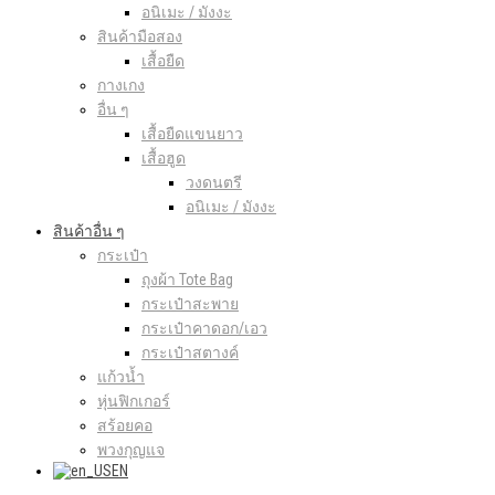
อนิเมะ / มังงะ
สินค้ามือสอง
เสื้อยืด
กางเกง
อื่น ๆ
เสื้อยืดแขนยาว
เสื้อฮูด
วงดนตรี
อนิเมะ / มังงะ
สินค้าอื่น ๆ
กระเป๋า
ถุงผ้า Tote Bag
กระเป๋าสะพาย
กระเป๋าคาดอก/เอว
กระเป๋าสตางค์
แก้วน้ำ
หุ่นฟิกเกอร์
สร้อยคอ
พวงกุญแจ
EN