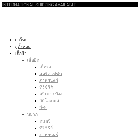
INTERNATIONAL SHIPPING AVAILABLE
มาใหม่
ดูทั้งหมด
เสื้อผ้า
เสื้อยืด
เสื้อวง
สตรีตแฟชัน
ภาพยนตร์
ทีวีซีรีส์
อนิเมะ / มังงะ
วิดีโอเกมส์
กีฬา
หมวก
ดนตรี
ทีวีซีรีส์
ภาพยนตร์