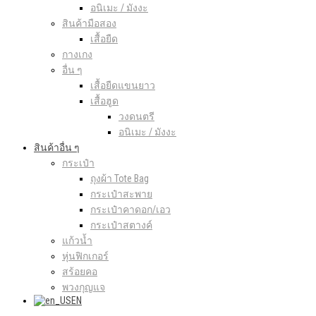
อนิเมะ / มังงะ
สินค้ามือสอง
เสื้อยืด
กางเกง
อื่น ๆ
เสื้อยืดแขนยาว
เสื้อฮูด
วงดนตรี
อนิเมะ / มังงะ
สินค้าอื่น ๆ
กระเป๋า
ถุงผ้า Tote Bag
กระเป๋าสะพาย
กระเป๋าคาดอก/เอว
กระเป๋าสตางค์
แก้วน้ำ
หุ่นฟิกเกอร์
สร้อยคอ
พวงกุญแจ
EN