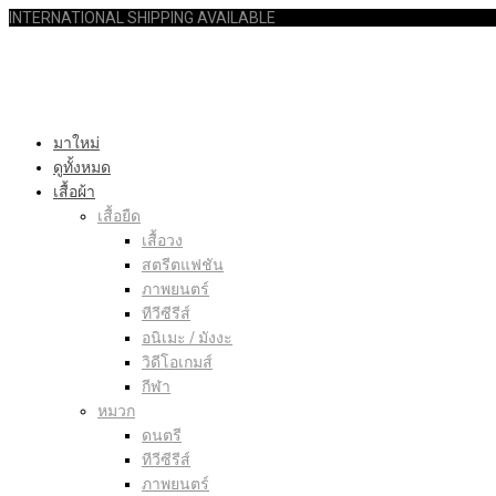
INTERNATIONAL SHIPPING AVAILABLE
มาใหม่
ดูทั้งหมด
เสื้อผ้า
เสื้อยืด
เสื้อวง
สตรีตแฟชัน
ภาพยนตร์
ทีวีซีรีส์
อนิเมะ / มังงะ
วิดีโอเกมส์
กีฬา
หมวก
ดนตรี
ทีวีซีรีส์
ภาพยนตร์