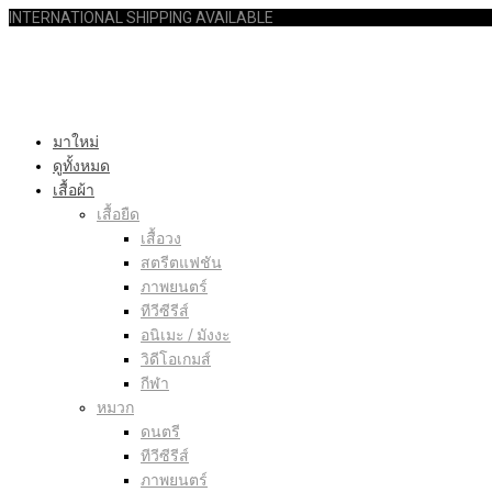
INTERNATIONAL SHIPPING AVAILABLE
มาใหม่
ดูทั้งหมด
เสื้อผ้า
เสื้อยืด
เสื้อวง
สตรีตแฟชัน
ภาพยนตร์
ทีวีซีรีส์
อนิเมะ / มังงะ
วิดีโอเกมส์
กีฬา
หมวก
ดนตรี
ทีวีซีรีส์
ภาพยนตร์