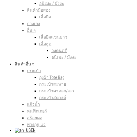
อนิเมะ / มังงะ
สินค้ามือสอง
เสื้อยืด
กางเกง
อื่น ๆ
เสื้อยืดแขนยาว
เสื้อฮูด
วงดนตรี
อนิเมะ / มังงะ
สินค้าอื่น ๆ
กระเป๋า
ถุงผ้า Tote Bag
กระเป๋าสะพาย
กระเป๋าคาดอก/เอว
กระเป๋าสตางค์
แก้วน้ำ
หุ่นฟิกเกอร์
สร้อยคอ
พวงกุญแจ
EN