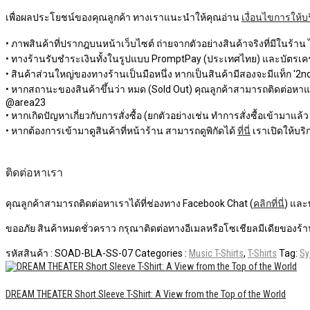
เพื่อผลประโยชน์ของคุณลูกค้า ทางเราแนะนำให้คุณอ่าน
เงื่อนไขการให้บ
• ภาพสินค้าที่ปรากฎบนหน้าเว็บไซต์ ถ่ายจากตัวอย่างสินค้าจริงที่มีในร้าน
• ทางร้านรับชำระเงินทั้งในรูปแบบ PromptPay (ประเทศไทย) และบัตรเครด
• สินค้าส่วนใหญ่ของทางร้านเป็นมือหนึ่ง หากเป็นสินค้ามีสองจะมีแท็ก '2nd 
• หากสถานะของสินค้าขึ้นว่า หมด (Sold Out) คุณลูกค้าสามารถติดต่อหาแอดม
@area23
• หากเกิดปัญหาเกี่ยวกับการสั่งซื้อ (ยกตัวอย่างเช่น ทำการสั่งซื้อเข้ามาแล้
• หากต้องการเข้ามาดูสินค้าที่หน้าร้าน สามารถดูพิกัดได้
ที่นี่
เราเปิดให้บริก
ติดต่อหาเรา
คุณลูกค้าสามารถติดต่อหาเราได้ที่ช่องทาง Facebook Chat (
คลิกที่นี่
) และ
ขออภัย สินค้าหมดชั่วคราว กรุณาติดต่อทางอีเมลหรือโซเชียลมีเดียของร้าน
รหัสสินค้า :
SOAD-BLA-SS-07
Categories :
Music T-Shirts
,
T-Shirts
Tag:
Sy
DREAM THEATER Short Sleeve T-Shirt: A View from the Top of the World