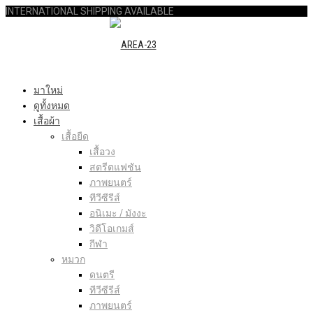
INTERNATIONAL SHIPPING AVAILABLE
มาใหม่
ดูทั้งหมด
เสื้อผ้า
เสื้อยืด
เสื้อวง
สตรีตแฟชัน
ภาพยนตร์
ทีวีซีรีส์
อนิเมะ / มังงะ
วิดีโอเกมส์
กีฬา
หมวก
ดนตรี
ทีวีซีรีส์
ภาพยนตร์