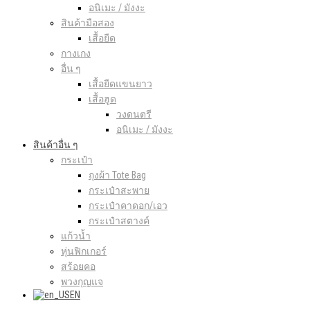
อนิเมะ / มังงะ
สินค้ามือสอง
เสื้อยืด
กางเกง
อื่น ๆ
เสื้อยืดแขนยาว
เสื้อฮูด
วงดนตรี
อนิเมะ / มังงะ
สินค้าอื่น ๆ
กระเป๋า
ถุงผ้า Tote Bag
กระเป๋าสะพาย
กระเป๋าคาดอก/เอว
กระเป๋าสตางค์
แก้วน้ำ
หุ่นฟิกเกอร์
สร้อยคอ
พวงกุญแจ
EN