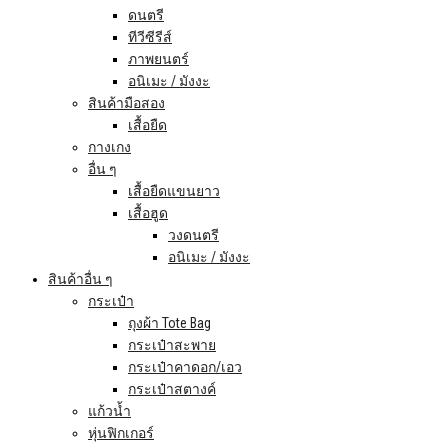
ดนตรี
ทีวีซีรีส์
ภาพยนตร์
อนิเมะ / มังงะ
สินค้ามือสอง
เสื้อยืด
กางเกง
อื่น ๆ
เสื้อยืดแขนยาว
เสื้อฮูด
วงดนตรี
อนิเมะ / มังงะ
สินค้าอื่น ๆ
กระเป๋า
ถุงผ้า Tote Bag
กระเป๋าสะพาย
กระเป๋าคาดอก/เอว
กระเป๋าสตางค์
แก้วน้ำ
หุ่นฟิกเกอร์